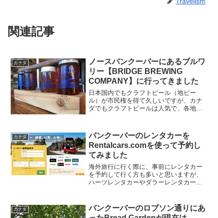
Travelism
関連記事
ノースバンクーバーにあるブルワ
カナダ
リー【BRIDGE BREWING
COMPANY】に行ってきました
日本国内でもクラフトビール（地ビー
ル）が市民権を得て久しいですが、カナ
ダでもクラフトビールは人気で、各地に
ビールを醸造するブルワリーが存在して
います。今回は、ノースバンクーバーに
あるBRIDGE BREWING COMPANY（ブ
バンクーバーのレンタカーを
カナダ
リッジ ブ...
Rentalcars.comを使って予約し
てみました
海外旅行に行く際に、事前にレンタカー
を予約して行く方も多いと思いますが、
ハーツレンタカーやダラーレンタカーで
直接予約するよりも、複数のレンタカー
会社を横断検索して最安値を探すことが
できるRentalcars.comを使うという方も
バンクーバーのロブソン通りにあ
カナダ
増えてきた...
ったBread Gardenが現在は