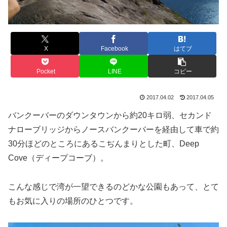
X
Facebook
はてブ
Pocket
LINE
コピー
2017.04.02
2017.04.05
バンクーバーのダウンタウンから約20キロ弱、セカンド
ナローブリッジからノースバンクーバーを経由して車で約
30分ほどのところにあるこぢんまりとした町、Deep
Cove（ディープコーブ）。
こんな感じで湾が一望できるのどかな公園もあって、とて
もお気に入りの場所のひとつです。