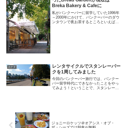
Breka Bakery & Cafeに
私がバンクーバーに留学していた1996年
～2000年にかけて、バンクーバーのダウ
ンタウンで夜お茶するところといえば
「ブレッドガーデン」というロブソン通
りからビュート・ストリートに少し入っ
たところの24時間営業のカフェでした。
バンクーバーダウ...
レンタサイクルでスタンレーパー
カナダ
クを1周してみました
今回のバンクーバー旅行では、バンクー
バー留学時代にできなかったことをやっ
てみよう！ということで、スタンレーパ
ークを自転車で1周することにもチャレン
ジしてきました。スタンレーパークを1周
するための自転車をレンタルスタンレー
パークの近くには自転...
ジョニーロケッツ＠オアシス・オブ・
ザ・シーズでは朝食が無料