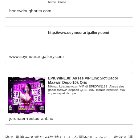
home. Come...
honeydoughnuts.com
http://www.seymourartgallery.com/
www.seymourartgallery.com
EPICWIN138: Akses VIP Link Slot Gacor
Maxwin Depo 10k Qris
Nikmati keistimewaan VIP di EPICWIN138! Akses slot
gacor maxwin deposit QRIS 10K. Bonus eksklusif, WD
super cepat dan pe...
jordnaer-restaurant.no
湾を見渡せる芝生が気持ちいい公園があったり、道路を通