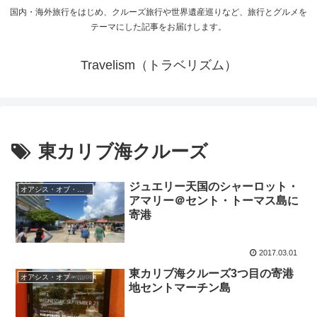
国内・海外旅行をはじめ、クルーズ旅行や世界遺産巡りなど、旅行とグルメを
テーマにした記事をお届けします。
Travelism（トラベリズム）
東カリブ海クルーズ
ジュエリー天国のシャーロット・
オアシス・オブ・ザ・シーズ船内日記
アマリー＠セント・トーマス島に
寄港
2017.03.01
東カリブ海クルーズ3つ目の寄港
オアシス・オブ・ザ・シーズ船内日記
地セントマーチン島